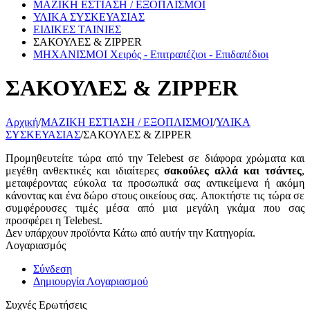
ΜΑΖΙΚΗ ΕΣΤΙΑΣΗ / ΕΞΟΠΛΙΣΜΟΙ
ΥΛΙΚΑ ΣΥΣΚΕΥΑΣΙΑΣ
ΕΙΔΙΚΕΣ ΤΑΙΝΙΕΣ
ΣΑΚΟΥΛΕΣ & ZIPPER
ΜΗΧΑΝΙΣΜΟΙ Χειρός - Επιτραπέζιοι - Επιδαπέδιοι
ΣΑΚΟΥΛΕΣ & ZIPPER
Αρχική
/
ΜΑΖΙΚΗ ΕΣΤΙΑΣΗ / ΕΞΟΠΛΙΣΜΟΙ
/
ΥΛΙΚΑ
ΣΥΣΚΕΥΑΣΙΑΣ
/
ΣΑΚΟΥΛΕΣ & ZIPPER
Προμηθευτείτε τώρα από την Telebest σε διάφορα χρώματα και
μεγέθη ανθεκτικές και ιδιαίτερες
σακούλες αλλά και τσάντες
,
μεταφέροντας εύκολα τα προσωπικά σας αντικείμενα ή ακόμη
κάνοντας και ένα δώρο στους οικείους σας. Αποκτήστε τις τώρα σε
συμφέρουσες τιμές μέσα από μια μεγάλη γκάμα που σας
προσφέρει η Telebest.
Δεν υπάρχουν προϊόντα Κάτω από αυτήν την Κατηγορία.
Λογαριασμός
Σύνδεση
Δημιουργία Λογαριασμού
Συχνές Ερωτήσεις