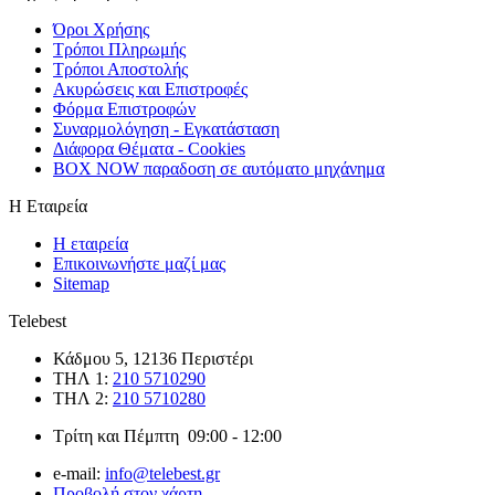
Όροι Χρήσης
Τρόποι Πληρωμής
Τρόποι Αποστολής
Ακυρώσεις και Επιστροφές
Φόρμα Επιστρoφών
Συναρμολόγηση - Εγκατάσταση
Διάφορα Θέματα - Cookies
BOX NOW παραδοση σε αυτόματο μηχάνημα
Η Εταιρεία
Η εταιρεία
Επικοινωνήστε μαζί μας
Sitemap
Telebest
Κάδμου 5, 12136 Περιστέρι
ΤΗΛ 1:
210 5710290
ΤΗΛ 2:
210 5710280
Τρίτη και Πέμπτη 09:00 - 12:00
e-mail:
info@telebest.gr
Προβολή στον χάρτη