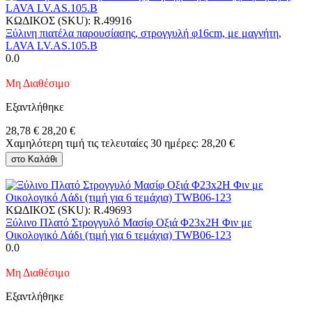
ΚΩΔΙΚΟΣ (SKU):
R.49916
Ξύλινη πιατέλα παρουσίασης, στρογγυλή φ16cm, με μαγνήτη,
LAVA LV.AS.105.B
0.0
Μη Διαθέσιμο
Εξαντλήθηκε
28,78
€
28,20
€
Χαμηλότερη τιμή τις τελευταίες 30 ημέρες:
28,20
€
στο Καλάθι
ΚΩΔΙΚΟΣ (SKU):
R.49693
Ξύλινο Πλατό Στρογγυλό Μασίφ Οξιά Φ23x2Η Φιν με
Οικολογικό Λάδι (τιμή για 6 τεμάχια) TWB06-123
0.0
Μη Διαθέσιμο
Εξαντλήθηκε