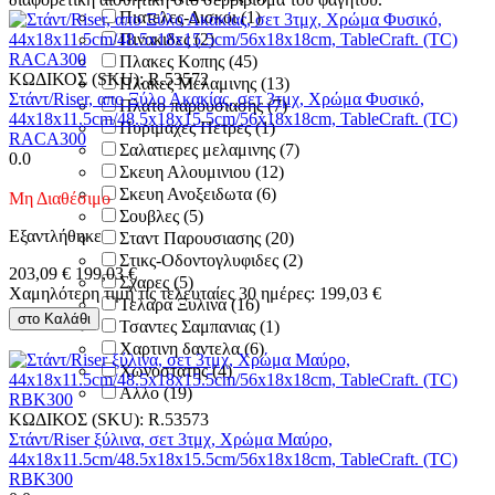
Πιατελες-Δισκοι
(1)
Πινακιδες
(2)
Πλακες Κοπης
(45)
ΚΩΔΙΚΟΣ (SKU):
R.53572
Πλακες Μελαμινης
(13)
Στάντ/Riser, απο Ξύλο Ακακίας, σετ 3τμχ, Χρώμα Φυσικό,
Πλατο παρουσιασης
(7)
44x18x11.5cm/48.5x18x15.5cm/56x18x18cm, TableCraft. (TC)
Πυριμαχες Πετρες
(1)
RACA300
Σαλατιερες μελαμινης
(7)
0.0
Σκευη Αλουμινιου
(12)
Σκευη Ανοξειδωτα
(6)
Μη Διαθέσιμο
Σουβλες
(5)
Εξαντλήθηκε
Σταντ Παρουσιασης
(20)
Στικς-Οδοντογλυφιδες
(2)
203,09
€
199,03
€
Σχαρες
(5)
Χαμηλότερη τιμή τις τελευταίες 30 ημέρες:
199,03
€
Τελαρα Ξυλινα
(16)
στο Καλάθι
Τσαντες Σαμπανιας
(1)
Χαρτινη δαντελα
(6)
Χωνοστατης
(4)
Αλλο
(19)
ΚΩΔΙΚΟΣ (SKU):
R.53573
Στάντ/Riser ξύλινα, σετ 3τμχ, Χρώμα Μαύρο,
44x18x11.5cm/48.5x18x15.5cm/56x18x18cm, TableCraft. (TC)
RBK300