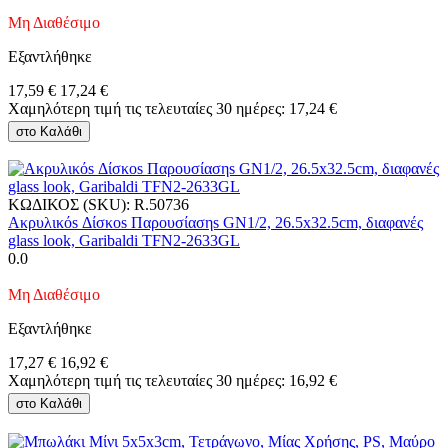
Μη Διαθέσιμο
Εξαντλήθηκε
17,59
€
17,24
€
Χαμηλότερη τιμή τις τελευταίες 30 ημέρες:
17,24
€
στο Καλάθι
ΚΩΔΙΚΟΣ (SKU):
R.50736
Ακρυλικόs Δίσκοs Παρουσίασηs GN1/2, 26.5x32.5cm, διαφανές
glass look, Garibaldi TFN2-2633GL
0.0
Μη Διαθέσιμο
Εξαντλήθηκε
17,27
€
16,92
€
Χαμηλότερη τιμή τις τελευταίες 30 ημέρες:
16,92
€
στο Καλάθι