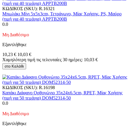
ΚΩΔΙΚΟΣ (SKU):
R.16321
Μπωλάκι Μίνι 5x5x3cm, Τετράγωνο, Μίας Χρήσης, PS, Μαύρο
(τιμή για 40 τεμάχια) APPTB200B
0.0
Μη Διαθέσιμο
Εξαντλήθηκε
10,23
€
10,03
€
Χαμηλότερη τιμή τις τελευταίες 30 ημέρες:
10,03
€
στο Καλάθι
ΚΩΔΙΚΟΣ (SKU):
R.16198
Καπάκι Διάφανο Ορθoγώνιο 35x24x6.5cm, RPET, Μίας Χρήσης
(τιμή για 50 τεμάχια) DOM52314-50
0.0
Μη Διαθέσιμο
Εξαντλήθηκε