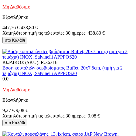
Μη Διαθέσιμο
Εξαντλήθηκε
447,76
€
438,80
€
Χαμηλότερη τιμή τις τελευταίες 30 ημέρες:
438,80
€
στο Καλάθι
ΚΩΔΙΚΟΣ (SKU):
R.36316
Βάση κουταλιών σερβιρίσματος Buffet, 20x7.5cm, (τιμή για 2
τεμάχια) INOX, Salvinelli APPPOS20
0.0
Μη Διαθέσιμο
Εξαντλήθηκε
9,27
€
9,08
€
Χαμηλότερη τιμή τις τελευταίες 30 ημέρες:
9,08
€
στο Καλάθι