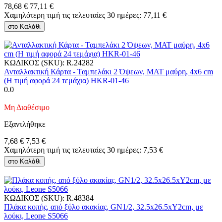
78,68
€
77,11
€
Χαμηλότερη τιμή τις τελευταίες 30 ημέρες:
77,11
€
στο Καλάθι
ΚΩΔΙΚΟΣ (SKU):
R.24282
Ανταλλακτική Κάρτα - Ταμπελάκι 2 Όψεων, ΜΑΤ μαύρη, 4x6 cm
(Η τιμή αφορά 24 τεμάχια) HKR-01-46
0.0
Μη Διαθέσιμο
Εξαντλήθηκε
7,68
€
7,53
€
Χαμηλότερη τιμή τις τελευταίες 30 ημέρες:
7,53
€
στο Καλάθι
ΚΩΔΙΚΟΣ (SKU):
R.48384
Πλάκα κοπής, από ξύλο ακακίας, GN1/2, 32.5x26.5xΥ2cm, με
λούκι, Leone S5066