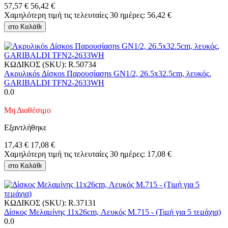
57,57
€
56,42
€
Χαμηλότερη τιμή τις τελευταίες 30 ημέρες:
56,42
€
στο Καλάθι
ΚΩΔΙΚΟΣ (SKU):
R.50734
Ακρυλικόs Δίσκοs Παρουσίασηs GN1/2, 26.5x32.5cm, λευκός,
GARIBALDI TFN2-2633WH
0.0
Μη Διαθέσιμο
Εξαντλήθηκε
17,43
€
17,08
€
Χαμηλότερη τιμή τις τελευταίες 30 ημέρες:
17,08
€
στο Καλάθι
ΚΩΔΙΚΟΣ (SKU):
R.37131
Δίσκος Μελαμίνης 11x26cm, Λευκός M.715 - (Τιμή για 5 τεμάχια)
0.0