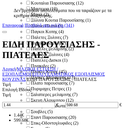
Κουταλια Παρουσιασης
(12)
Μαντεμια
(10)
Δεν βρέθηκαν αποτελέσματα που να ταιριάζουν με τα
Μπωλ
(2)
κριτήρια αναζήτησης.
Ξύλινα Κουτια Παρουσίασης
(1)
Επαναφορά
Προβολή ανα σελίδα (341)
Ξύλινο Πλατό
(3)
Παγκοι Κοπης
(4)
Παλετες Ξυλινες
(7)
ΕΙΔΗ ΠΑΡΟΥΣΙΑΣΗΣ -
Πιατα μελαμινης
(1)
Πιατελες μελαμινης
(2)
ΠΙΑΤΕΛΕΣ
Πιατελες Ξυλινες
(4)
Πιατελες-Δισκοι
(1)
Πινακιδες
(2)
Αρχική
/
ΜΑΖΙΚΗ ΕΣΤΙΑΣΗ /
Πλακες Κοπης
(45)
ΕΞΟΠΛΙΣΜΟΙ
/
ΕΠΑΓΓΕΛΜΑΤΙΚΟΣ ΕΞΟΠΛΙΣΜΟΣ
Πλακες Μελαμινης
(13)
ΚΟΥΖΙΝΑΣ
/
ΕΙΔΗ ΠΑΡΟΥΣΙΑΣΗΣ - ΠΙΑΤΕΛΕΣ
Πλατο παρουσιασης
(7)
Τιμή
Πυριμαχες Πετρες
(1)
Επιλογή Είδους
Σαλατιερες μελαμινης
(7)
Τιμή
Σκευη Αλουμινιου
(12)
€
–
€
Σκευη Ανοξειδωτα
(6)
Σουβλες
(5)
1.44
€
Σταντ Παρουσιασης
(20)
599.68
€
Στικς-Οδοντογλυφιδες
(2)