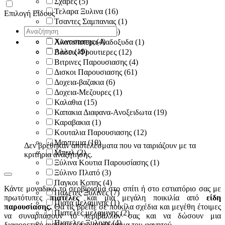
Σχαρες
(5)
Τελαρα Ξυλινα
(16)
Επιλογή Είδους
Τσαντες Σαμπανιας
(1)
Χαρτινη δαντελα
(6)
Χωνοστατης
(4)
Αλατοπιπερα-Λαδοξυδα
(1)
Αλλο
(19)
Βασεις-Φρουτιερες
(12)
Βιτρινες Παρουσιασης
(4)
Δισκοι Παρουσιασης
(61)
Δοχεια-βαζακια
(6)
Δοχεια-Μεζουρες
(1)
Καλαθια
(15)
Καπακια Διαφανα-Ανοξειδωτα
(19)
Καραβακια
(1)
Κουταλια Παρουσιασης
(12)
Μαντεμια
(10)
Δεν βρέθηκαν αποτελέσματα που να ταιριάζουν με τα
Μπωλ
(2)
κριτήρια αναζήτησης.
Ξύλινα Κουτια Παρουσίασης
(1)
Ξύλινο Πλατό
(3)
Παγκοι Κοπης
(4)
Κάντε μοναδικό το σερβίρισμα στο σπίτι ή στο εστιατόριο σας με
Παλετες Ξυλινες
(7)
πρωτότυπες
πιατέλες
και μια μεγάλη ποικιλία από
είδη
Πιατα μελαμινης
(1)
παρουσίασης.
Θα τις βρείτε σε ποικίλα σχέδια και μεγέθη έτοιμες
Πιατελες μελαμινης
(2)
να συναρπάσουν το περιβάλλον σας και να δώσουν μια
Πιατελες Ξυλινες
(4)
διαφορετική αισθητική στο σερβίρισμα του φαγητού.