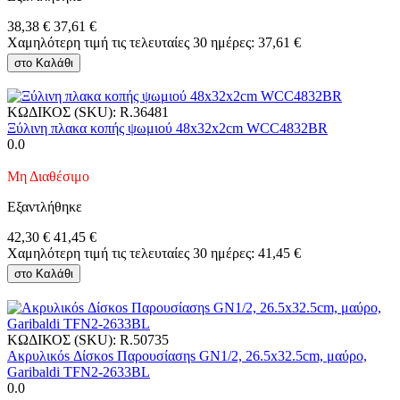
38,38
€
37,61
€
Χαμηλότερη τιμή τις τελευταίες 30 ημέρες:
37,61
€
στο Καλάθι
ΚΩΔΙΚΟΣ (SKU):
R.36481
Ξύλινη πλακα κοπής ψωμιού 48x32x2cm WCC4832BR
0.0
Μη Διαθέσιμο
Εξαντλήθηκε
42,30
€
41,45
€
Χαμηλότερη τιμή τις τελευταίες 30 ημέρες:
41,45
€
στο Καλάθι
ΚΩΔΙΚΟΣ (SKU):
R.50735
Ακρυλικόs Δίσκοs Παρουσίασηs GN1/2, 26.5x32.5cm, μαύρο,
Garibaldi TFN2-2633BL
0.0