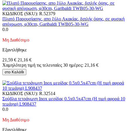
ΚΩΔΙΚΟΣ (SKU):
R.52379
Πλατό Παρουσίασης, απο ξύλο Ακακίας, διπλής όψης, σε φυσική
απόχρωση, φ30cm, Garibaldi TWB05-30-WG
0.0
Μη Διαθέσιμο
Εξαντλήθηκε
21,59
€
21,16
€
Χαμηλότερη τιμή τις τελευταίες 30 ημέρες:
21,16
€
στο Καλάθι
ΚΩΔΙΚΟΣ (SKU):
R.32514
Σούβλα τετράγωνη Inox μερίδας 0.5x0.5x47cm (Η τιμή αφορά 10
τεμάχια) L908437
0.0
Μη Διαθέσιμο
Εξαντλήθηκε