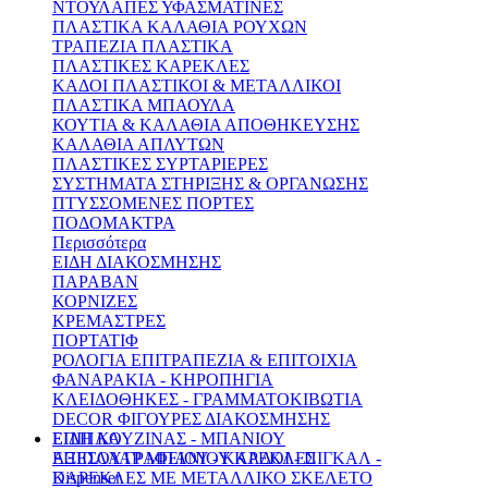
ΝΤΟΥΛΑΠΕΣ ΥΦΑΣΜΑΤΙΝΕΣ
ΠΛΑΣΤΙΚΑ ΚΑΛΑΘΙΑ ΡΟΥΧΩΝ
ΤΡΑΠΕΖΙΑ ΠΛΑΣΤΙΚΑ
ΠΛΑΣΤΙΚΕΣ ΚΑΡΕΚΛΕΣ
ΚΑΔΟΙ ΠΛΑΣΤΙΚΟΙ & ΜΕΤΑΛΛΙΚΟΙ
ΠΛΑΣΤΙΚΑ ΜΠΑΟΥΛΑ
ΚΟΥΤΙΑ & ΚΑΛΑΘΙΑ ΑΠΟΘΗΚΕΥΣΗΣ
ΚΑΛΑΘΙΑ ΑΠΛΥΤΩΝ
ΠΛΑΣΤΙΚΕΣ ΣΥΡΤΑΡΙΕΡΕΣ
ΣΥΣΤΗΜΑΤΑ ΣΤΗΡΙΞΗΣ & ΟΡΓΑΝΩΣΗΣ
ΠΤΥΣΣΟΜΕΝΕΣ ΠΟΡΤΕΣ
ΠΟΔΟΜΑΚΤΡΑ
Περισσότερα
ΕΙΔΗ ΔΙΑΚΟΣΜΗΣΗΣ
ΠΑΡΑΒΑΝ
ΚΟΡΝΙΖΕΣ
ΚΡΕΜΑΣΤΡΕΣ
ΠΟΡΤΑΤΙΦ
ΡΟΛΟΓΙΑ ΕΠΙΤΡΑΠΕΖΙΑ & ΕΠΙΤΟΙΧΙΑ
ΦΑΝΑΡΑΚΙΑ - ΚΗΡΟΠΗΓΙΑ
ΚΛΕΙΔΟΘΗΚΕΣ - ΓΡΑΜΜΑΤΟΚΙΒΩΤΙΑ
DECOR ΦΙΓΟΥΡΕΣ ΔΙΑΚΟΣΜΗΣΗΣ
ΕΙΔΗ ΚΟΥΖΙΝΑΣ - ΜΠΑΝΙΟΥ
ΕΠΙΠΛΑ
ΑΞΕΣΟΥΑΡ ΜΠΑΝΙΟΥ ΚΑΔΟΙ - ΠΙΓΚΑΛ -
ΕΠΙΠΛΑ ΓΡΑΦΕΙΟΥ - ΚΑΡΕΚΛΕΣ
Dispenser
ΚΑΡΕΚΛΕΣ ΜΕ ΜΕΤΑΛΛΙΚΟ ΣΚΕΛΕΤΟ