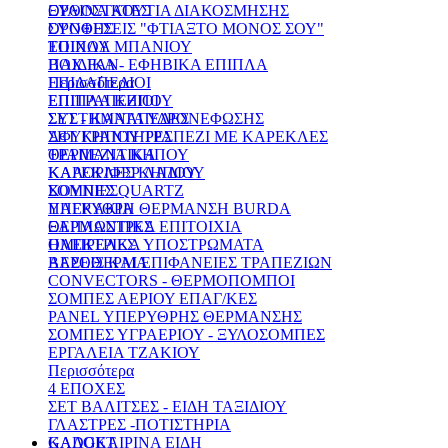
ΞΥΛΙΝΑ ΚΟΥΤΙΑ ΔΙΑΚΟΣΜΗΣΗΣ
ΟΡΘΟΣΤΑΤΕΣ
ΣΥΝΘΕΣΕΙΣ "ΦΤΙΑΞΤΟ ΜΟΝΟΣ ΣΟΥ"
ΟΡΟΦΗΣ
ΕΠΙΠΛΑ ΜΠΑΝΙΟΥ
ΤΟΙΧΟΥ
ΠΑΙΔΙΚΑ - ΕΦΗΒΙΚΑ ΕΠΙΠΛΑ
BOX FAN
Περισσότερα
ΕΠΙΔΑΠΕΔΙΟΙ
ΕΠΙΠΛΑ ΚΗΠΟΥ
ΕΠΙΤΡΑΠΕΖΙΟΙ
ΣΕΤ - ΚΑΝΑΠΕΔΕΣ
ΣΥΣΤΗΜΑΤΑ ΥΔΡΟΝΕΦΩΣΗΣ
ΣΕΤ ΚΗΠΟΥ ΤΡΑΠΕΖΙ ΜΕ ΚΑΡΕΚΛΕΣ
ΑΦΥΓΡΑΝΤΗΡΕΣ
ΤΡΑΠΕΖΙΑ ΚΗΠΟΥ
ΘΕΡΜΑΝΤΙΚΑ
ΚΑΡΕΚΛΕΣ ΚΗΠΟΥ
ΚΑΛΟΡΙΦΕΡ ΛΑΔΙΟΥ
ΚΟΥΝΙΕΣ
ΣΟΜΠΕΣ QUARTZ
ΠΑΓΚΑΚΙΑ
ΥΠΕΡΥΘΡΗ ΘΕΡΜΑΝΣΗ BURDA
ΞΑΠΛΩΣΤΡΕΣ
ΘΕΡΜΑΝΤΙΚΑ ΕΠΙΤΟΙΧΙΑ
ΟΜΠΡΕΛΕΣ
ΗΛΕΚΤΡΙΚΑ ΥΠΟΣΤΡΩΜΑΤΑ
ΒΑΣΕΙΣ ΚΑΙ ΕΠΙΦΑΝΕΙΕΣ ΤΡΑΠΕΖΙΩΝ
ΑΕΡΟΘΕΡΜΑ
CONVECTORS - ΘΕΡΜΟΠΟΜΠΟΙ
ΣΟΜΠΕΣ ΑΕΡΙΟΥ ΕΠΑΓ/ΚΕΣ
PANEL ΥΠΕΡΥΘΡΗΣ ΘΕΡΜΑΝΣΗΣ
ΣΟΜΠΕΣ ΥΓΡΑΕΡΙΟΥ - ΞΥΛΟΣΟΜΠΕΣ
ΕΡΓΑΛΕΙΑ ΤΖΑΚΙΟΥ
Περισσότερα
4 ΕΠΟΧΕΣ
ΣΕΤ ΒΑΛΙΤΣΕΣ - ΕΙΔΗ ΤΑΞΙΔΙΟΥ
ΓΛΑΣΤΡΕΣ -ΠΟΤΙΣΤΗΡΙΑ
ΚΑΛΟΚΑΙΡΙΝΑ ΕΙΔΗ
GADGET