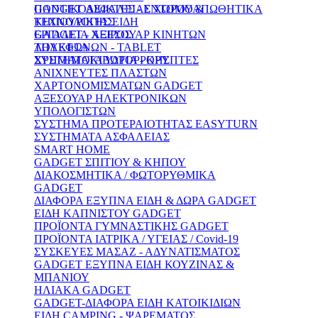
ΠΟΝΤΙΚΟΔΙΩΚΤΕΣ - ΕΝΤΟΜΟΑΠΩΘΗΤΙΚΑ
GADGET ΑΣΦΑΛΕΙΑΣ ΧΩΡΟΥ &
ΚΗΠΟΥΡΙΚΗΣ ΕΙΔΗ
ΤΕΧΝΟΛΟΓΙΑΣ
ΕΡΓΑΛΕΙΑ ΧΕΙΡΟΣ
GADGET - ΑΞΕΣΟΥΑΡ ΚΙΝΗΤΩΝ
ΛΟΥΚΕΤΑ
ΤΗΛΕΦΩΝΩΝ - TABLET
ΣΥΣΤΗΜΑΤΑ ΥΔΡΟΡΡΟΗΣ
ΧΡΗΜΑΤΟΚΙΒΩΤΙΑ - ΚΡΥΠΤΕΣ
ΑΝΙΧΝΕΥΤΕΣ ΠΛΑΣΤΩΝ
ΧΑΡΤΟΝΟΜΙΣΜΑΤΩΝ GADGET
ΑΞΕΣΟΥΑΡ ΗΛΕΚΤΡΟΝΙΚΩΝ
ΥΠΟΛΟΓΙΣΤΩΝ
ΣΥΣΤΗΜΑ ΠΡΟΤΕΡΑΙΟΤΗΤΑΣ EASYTURN
ΣΥΣΤΗΜΑΤΑ ΑΣΦΑΛΕΙΑΣ
SMART HOME
GADGET ΣΠΙΤΙΟΥ & ΚΗΠΟΥ
ΔΙΑΚΟΣΜΗΤΙΚΑ / ΦΩΤΟΡΥΘΜΙΚΑ
GADGET
ΔΙΑΦΟΡΑ ΕΞΥΠΝΑ ΕΙΔΗ & ΔΩΡΑ GADGET
ΕΙΔΗ ΚΑΠΝΙΣΤΟΥ GADGET
ΠΡΟΪΟΝΤΑ ΓΥΜΝΑΣΤΙΚΗΣ GADGET
ΠΡΟΪΟΝΤΑ ΙΑΤΡΙΚΑ / ΥΓΕΙΑΣ / Covid-19
ΣΥΣΚΕΥΕΣ ΜΑΣΑΖ - ΑΔΥΝΑΤΙΣΜΑΤΟΣ
GADGET ΕΞΥΠΝΑ ΕΙΔΗ ΚΟΥΖΙΝΑΣ &
ΜΠΑΝΙΟΥ
ΗΛΙΑΚΑ GADGET
GADGET-ΔΙΑΦΟΡΑ ΕΙΔΗ ΚΑΤΟΙΚΙΔΙΩΝ
ΕΙΔΗ CAMPING - ΨΑΡΕΜΑΤΟΣ