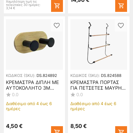
Χαμηλότερη τιμή τις
τελευταίες 30 ημέρες:
3,14
€
ΚΩΔΙΚΟΣ (SKU):
DS.824892
ΚΩΔΙΚΟΣ (SKU):
DS.824588
ΚΡΕΜΑΣΤΡΑ ΔΙΠΛΗ ΜΕ
ΚΡΕΜΑΣΤΡΑ ΠΟΡΤΑΣ
ΑΥΤΟΚΟΛΛΗΤΟ 3M
ΓΙΑ ΠΕΤΣΕΤΕΣ ΜΑΥΡΗ
ΞΥΛΟ ΑΚΑΚΙΑΣ
ΜΕ ΜΠΑΜΠΟΥ
0.0
0.0
9x4,5x3,6εκ.ANKOR
49x12x53εκ. ANKOR
Διαθέσιμο από 4 έως 6
Διαθέσιμο από 4 έως 6
824892
824588
ημέρες
ημέρες
4,50
€
8,50
€