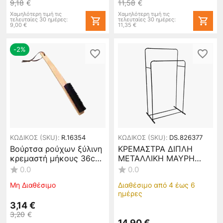
9,18
€
11,58
€
Χαμηλότερη τιμή τις
Χαμηλότερη τιμή τις
τελευταίες 30 ημέρες:
τελευταίες 30 ημέρες:
9,00
€
11,35
€
-2%
ΚΩΔΙΚΟΣ (SKU):
R.16354
ΚΩΔΙΚΟΣ (SKU):
DS.826377
Βούρτσα ρούχων ξύλινη
ΚΡΕΜΑΣΤΡΑ ΔΙΠΛΗ
κρεμαστή μήκους 36cm.
ΜΕΤΑΛΛΙΚΗ ΜΑΥΡΗ
WB-101
ΜΑΤ
0.0
0.0
80x50x150εκ.ANKOR
Μη Διαθέσιμο
Διαθέσιμο από 4 έως 6
826377
ημέρες
3,14
€
3,20
€
14,90
€