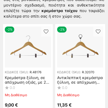
μοντέρνο σχεδιασμό, ποιότητα και ανθεκτικότητα
επιλέξτε τώρα την
κρεμάστρα τοίχου
που ταιριάζει
καλύτερα στο σπίτι σας ή στον χώρο σας.
-2%
-2%
ΚΩΔΙΚΟΣ (SKU):
R.48176
ΚΩΔΙΚΟΣ (SKU):
R.32070
Κρεμάστρα ξύλινη, σε
Αντικλεπτική κρεμάστρα
απόχρωση οξιάς, με 2
ξύλινη, σε απόχρωση
ρυθμιζόμενα clips/
οξιάς, με 2 ρυθμιζόμενα
0.0
0.0
μανταλάκια (τιμή για 10
clips/μανταλάκια (τιμή
Μη Διαθέσιμο
Μη Διαθέσιμο
τεμάχια) #48176
για 10 τεμάχια) #32070
9,00
€
11,35
€