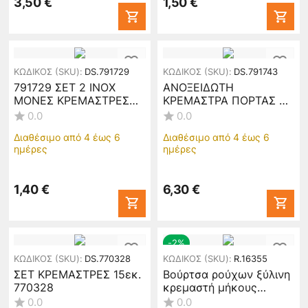
3,50
€
1,50
€
ΚΩΔΙΚΟΣ (SKU):
DS.791729
ΚΩΔΙΚΟΣ (SKU):
DS.791743
791729 ΣΕΤ 2 ΙΝΟΧ
ΑΝΟΞΕΙΔΩΤΗ
ΜΟΝΕΣ ΚΡΕΜΑΣΤΡΕΣ
ΚΡΕΜΑΣΤΡΑ ΠΟΡΤΑΣ 5
2,5x2,2x8,5cm
ΘΕΣΕΩΝ 30x17 εκ.
0.0
0.0
791743
Διαθέσιμο από 4 έως 6
Διαθέσιμο από 4 έως 6
ημέρες
ημέρες
1,40
€
6,30
€
-2%
ΚΩΔΙΚΟΣ (SKU):
DS.770328
ΚΩΔΙΚΟΣ (SKU):
R.16355
ΣΕΤ ΚΡΕΜΑΣΤΡΕΣ 15εκ.
Βούρτσα ρούχων ξύλινη
770328
κρεμαστή μήκους
38,5cm. WB-104
0.0
0.0