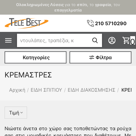
Ολοκληρωμένες Λύσεις
για το
σπίτι
, το
γραφείο
, τον
επαγγελματία
210 5710290
0
Κατηγορίες
Φίλτρα
ΚΡΕΜΑΣΤΡΕΣ
Αρχική
/
ΕΙΔΗ ΣΠΙΤΙΟΥ
/
ΕΙΔΗ ΔΙΑΚΟΣΜΗΣΗΣ
/
ΚΡΕΜ
Τιμή
Νιώστε άνετα στο χώρο σας τοποθετώντας τα ρούχα
σας στις μοναδικές κρεμάστρες που διαθέτουμε. Με