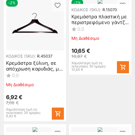
-2%
-2%
ΚΩΔΙΚΟΣ (SKU):
R.15070
Κρεμάστρα πλαστική με
περιστρεφόμενο γάντζο,
μαύρη. (Η τιμή αφορά 20
0.0
τεμάχια) M.018/BLACK
Μη Διαθέσιμο
10,65
€
10,87
€
ΚΩΔΙΚΟΣ (SKU):
R.45037
Κρεμάστρα ξύλινη, σε
Χαμηλότερη τιμή τις
τελευταίες 30 ημέρες:
απόχρωση καρυδιάς, με
10,65
€
ράβδο (τιμή για 10
0.0
τεμάχια) #45037
Μη Διαθέσιμο
6,92
€
7,06
€
Χαμηλότερη τιμή τις
τελευταίες 30 ημέρες:
6,92
€