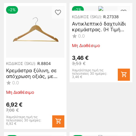
-2%
-2%
ΚΩΔΙΚΟΣ (SKU):
R.27338
Αντικλεπτικό δαχτυλίδι
κρεμάστρας. (Η Τιμή
Αφορά 10 τεμάχια)
0.0
#27338
Μη Διαθέσιμο
3,46
€
3,53
€
ΚΩΔΙΚΟΣ (SKU):
R.8804
Κρεμάστρα ξύλινη, σε
Χαμηλότερη τιμή τις
τελευταίες 30 ημέρες:
απόχρωση οξιάς, με
3,46
€
ράβδο (τιμή για 10
0.0
τεμάχια) #8804
Μη Διαθέσιμο
6,92
€
7,06
€
Χαμηλότερη τιμή τις
τελευταίες 30 ημέρες:
6,92
€