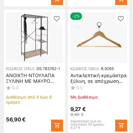
-2%
ΚΩΔΙΚΟΣ (SKU):
DS.783762-1
ΚΩΔΙΚΟΣ (SKU):
R.9265
ΑΝΟΙΧΤΗ ΝΤΟΥΛΑΠΑ
Αντικλεπτική κρεμάστρα
ΞΥΛΙΝΗ ΜΕ ΜΑΥΡΟ
ξύλινη, σε απόχρωση
ΜΕΤΑΛΛΟ
οξιάς, με ράβδο (τιμή
0.0
0.0
90x41x167εκ.ANKOR
για 10 τεμάχια) #9265
Διαθέσιμο από 4 έως 6
Μη Διαθέσιμο
783762-1
ημέρες
9,27
€
9,46
€
56,90
€
Χαμηλότερη τιμή τις
τελευταίες 30 ημέρες:
9,27
€