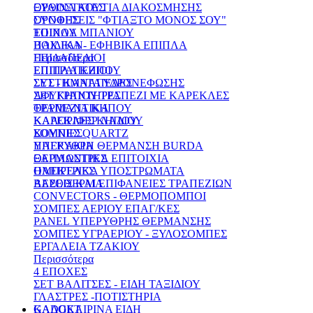
ΞΥΛΙΝΑ ΚΟΥΤΙΑ ΔΙΑΚΟΣΜΗΣΗΣ
ΟΡΘΟΣΤΑΤΕΣ
ΣΥΝΘΕΣΕΙΣ "ΦΤΙΑΞΤΟ ΜΟΝΟΣ ΣΟΥ"
ΟΡΟΦΗΣ
ΕΠΙΠΛΑ ΜΠΑΝΙΟΥ
ΤΟΙΧΟΥ
ΠΑΙΔΙΚΑ - ΕΦΗΒΙΚΑ ΕΠΙΠΛΑ
BOX FAN
Περισσότερα
ΕΠΙΔΑΠΕΔΙΟΙ
ΕΠΙΠΛΑ ΚΗΠΟΥ
ΕΠΙΤΡΑΠΕΖΙΟΙ
ΣΕΤ - ΚΑΝΑΠΕΔΕΣ
ΣΥΣΤΗΜΑΤΑ ΥΔΡΟΝΕΦΩΣΗΣ
ΣΕΤ ΚΗΠΟΥ ΤΡΑΠΕΖΙ ΜΕ ΚΑΡΕΚΛΕΣ
ΑΦΥΓΡΑΝΤΗΡΕΣ
ΤΡΑΠΕΖΙΑ ΚΗΠΟΥ
ΘΕΡΜΑΝΤΙΚΑ
ΚΑΡΕΚΛΕΣ ΚΗΠΟΥ
ΚΑΛΟΡΙΦΕΡ ΛΑΔΙΟΥ
ΚΟΥΝΙΕΣ
ΣΟΜΠΕΣ QUARTZ
ΠΑΓΚΑΚΙΑ
ΥΠΕΡΥΘΡΗ ΘΕΡΜΑΝΣΗ BURDA
ΞΑΠΛΩΣΤΡΕΣ
ΘΕΡΜΑΝΤΙΚΑ ΕΠΙΤΟΙΧΙΑ
ΟΜΠΡΕΛΕΣ
ΗΛΕΚΤΡΙΚΑ ΥΠΟΣΤΡΩΜΑΤΑ
ΒΑΣΕΙΣ ΚΑΙ ΕΠΙΦΑΝΕΙΕΣ ΤΡΑΠΕΖΙΩΝ
ΑΕΡΟΘΕΡΜΑ
CONVECTORS - ΘΕΡΜΟΠΟΜΠΟΙ
ΣΟΜΠΕΣ ΑΕΡΙΟΥ ΕΠΑΓ/ΚΕΣ
PANEL ΥΠΕΡΥΘΡΗΣ ΘΕΡΜΑΝΣΗΣ
ΣΟΜΠΕΣ ΥΓΡΑΕΡΙΟΥ - ΞΥΛΟΣΟΜΠΕΣ
ΕΡΓΑΛΕΙΑ ΤΖΑΚΙΟΥ
Περισσότερα
4 ΕΠΟΧΕΣ
ΣΕΤ ΒΑΛΙΤΣΕΣ - ΕΙΔΗ ΤΑΞΙΔΙΟΥ
ΓΛΑΣΤΡΕΣ -ΠΟΤΙΣΤΗΡΙΑ
ΚΑΛΟΚΑΙΡΙΝΑ ΕΙΔΗ
GADGET