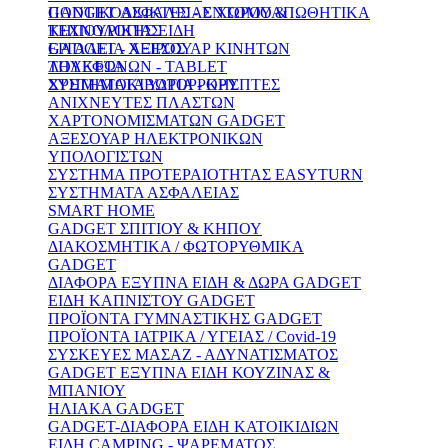
ΠΟΝΤΙΚΟΔΙΩΚΤΕΣ - ΕΝΤΟΜΟΑΠΩΘΗΤΙΚΑ
GADGET ΑΣΦΑΛΕΙΑΣ ΧΩΡΟΥ &
ΚΗΠΟΥΡΙΚΗΣ ΕΙΔΗ
ΤΕΧΝΟΛΟΓΙΑΣ
ΕΡΓΑΛΕΙΑ ΧΕΙΡΟΣ
GADGET - ΑΞΕΣΟΥΑΡ ΚΙΝΗΤΩΝ
ΛΟΥΚΕΤΑ
ΤΗΛΕΦΩΝΩΝ - TABLET
ΣΥΣΤΗΜΑΤΑ ΥΔΡΟΡΡΟΗΣ
ΧΡΗΜΑΤΟΚΙΒΩΤΙΑ - ΚΡΥΠΤΕΣ
ΑΝΙΧΝΕΥΤΕΣ ΠΛΑΣΤΩΝ
ΧΑΡΤΟΝΟΜΙΣΜΑΤΩΝ GADGET
ΑΞΕΣΟΥΑΡ ΗΛΕΚΤΡΟΝΙΚΩΝ
ΥΠΟΛΟΓΙΣΤΩΝ
ΣΥΣΤΗΜΑ ΠΡΟΤΕΡΑΙΟΤΗΤΑΣ EASYTURN
ΣΥΣΤΗΜΑΤΑ ΑΣΦΑΛΕΙΑΣ
SMART HOME
GADGET ΣΠΙΤΙΟΥ & ΚΗΠΟΥ
ΔΙΑΚΟΣΜΗΤΙΚΑ / ΦΩΤΟΡΥΘΜΙΚΑ
GADGET
ΔΙΑΦΟΡΑ ΕΞΥΠΝΑ ΕΙΔΗ & ΔΩΡΑ GADGET
ΕΙΔΗ ΚΑΠΝΙΣΤΟΥ GADGET
ΠΡΟΪΟΝΤΑ ΓΥΜΝΑΣΤΙΚΗΣ GADGET
ΠΡΟΪΟΝΤΑ ΙΑΤΡΙΚΑ / ΥΓΕΙΑΣ / Covid-19
ΣΥΣΚΕΥΕΣ ΜΑΣΑΖ - ΑΔΥΝΑΤΙΣΜΑΤΟΣ
GADGET ΕΞΥΠΝΑ ΕΙΔΗ ΚΟΥΖΙΝΑΣ &
ΜΠΑΝΙΟΥ
ΗΛΙΑΚΑ GADGET
GADGET-ΔΙΑΦΟΡΑ ΕΙΔΗ ΚΑΤΟΙΚΙΔΙΩΝ
ΕΙΔΗ CAMPING - ΨΑΡΕΜΑΤΟΣ