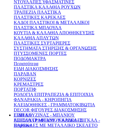
ΝΤΟΥΛΑΠΕΣ ΥΦΑΣΜΑΤΙΝΕΣ
ΠΛΑΣΤΙΚΑ ΚΑΛΑΘΙΑ ΡΟΥΧΩΝ
ΤΡΑΠΕΖΙΑ ΠΛΑΣΤΙΚΑ
ΠΛΑΣΤΙΚΕΣ ΚΑΡΕΚΛΕΣ
ΚΑΔΟΙ ΠΛΑΣΤΙΚΟΙ & ΜΕΤΑΛΛΙΚΟΙ
ΠΛΑΣΤΙΚΑ ΜΠΑΟΥΛΑ
ΚΟΥΤΙΑ & ΚΑΛΑΘΙΑ ΑΠΟΘΗΚΕΥΣΗΣ
ΚΑΛΑΘΙΑ ΑΠΛΥΤΩΝ
ΠΛΑΣΤΙΚΕΣ ΣΥΡΤΑΡΙΕΡΕΣ
ΣΥΣΤΗΜΑΤΑ ΣΤΗΡΙΞΗΣ & ΟΡΓΑΝΩΣΗΣ
ΠΤΥΣΣΟΜΕΝΕΣ ΠΟΡΤΕΣ
ΠΟΔΟΜΑΚΤΡΑ
Περισσότερα
ΕΙΔΗ ΔΙΑΚΟΣΜΗΣΗΣ
ΠΑΡΑΒΑΝ
ΚΟΡΝΙΖΕΣ
ΚΡΕΜΑΣΤΡΕΣ
ΠΟΡΤΑΤΙΦ
ΡΟΛΟΓΙΑ ΕΠΙΤΡΑΠΕΖΙΑ & ΕΠΙΤΟΙΧΙΑ
ΦΑΝΑΡΑΚΙΑ - ΚΗΡΟΠΗΓΙΑ
ΚΛΕΙΔΟΘΗΚΕΣ - ΓΡΑΜΜΑΤΟΚΙΒΩΤΙΑ
DECOR ΦΙΓΟΥΡΕΣ ΔΙΑΚΟΣΜΗΣΗΣ
ΕΙΔΗ ΚΟΥΖΙΝΑΣ - ΜΠΑΝΙΟΥ
ΕΠΙΠΛΑ
ΑΞΕΣΟΥΑΡ ΜΠΑΝΙΟΥ ΚΑΔΟΙ - ΠΙΓΚΑΛ -
ΕΠΙΠΛΑ ΓΡΑΦΕΙΟΥ - ΚΑΡΕΚΛΕΣ
Dispenser
ΚΑΡΕΚΛΕΣ ΜΕ ΜΕΤΑΛΛΙΚΟ ΣΚΕΛΕΤΟ