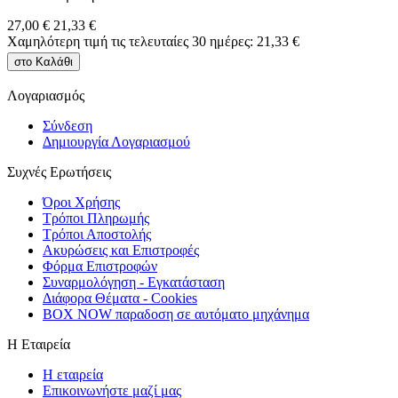
27,00
€
21,33
€
Χαμηλότερη τιμή τις τελευταίες 30 ημέρες:
21,33
€
στο Καλάθι
Λογαριασμός
Σύνδεση
Δημιουργία Λογαριασμού
Συχνές Ερωτήσεις
Όροι Χρήσης
Τρόποι Πληρωμής
Τρόποι Αποστολής
Ακυρώσεις και Επιστροφές
Φόρμα Επιστρoφών
Συναρμολόγηση - Εγκατάσταση
Διάφορα Θέματα - Cookies
BOX NOW παραδοση σε αυτόματο μηχάνημα
Η Εταιρεία
Η εταιρεία
Επικοινωνήστε μαζί μας