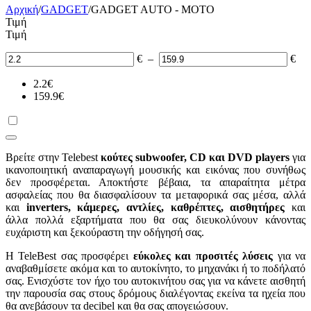
Αρχική
/
GADGET
/
GADGET AUTO - MOTO
Τιμή
Τιμή
€
–
€
2.2
€
159.9
€
Βρείτε στην Telebest
κούτες subwoofer,
CD
και
DVD
players
για
ικανοποιητική αναπαραγωγή μουσικής και εικόνας που συνήθως
δεν προσφέρεται. Αποκτήστε βέβαια, τα απαραίτητα μέτρα
ασφαλείας που θα διασφαλίσουν τα μεταφορικά σας μέσα, αλλά
και
inverters
, κάμερες, αντλίες, καθρέπτες, αισθητήρες
και
άλλα πολλά εξαρτήματα που θα σας διευκολύνουν κάνοντας
ευχάριστη και ξεκούραστη την οδήγησή σας.
Η
TeleBest
σας προσφέρει
εύκολες και προσιτές λύσεις
για να
αναβαθμίσετε ακόμα και το αυτοκίνητο, το μηχανάκι ή το ποδήλατό
σας. Ενισχύστε τον ήχο του αυτοκινήτου σας για να κάνετε αισθητή
την παρουσία σας στους δρόμους διαλέγοντας εκείνα τα ηχεία που
θα ανεβάσουν τα
decibel
και θα σας απογειώσουν.