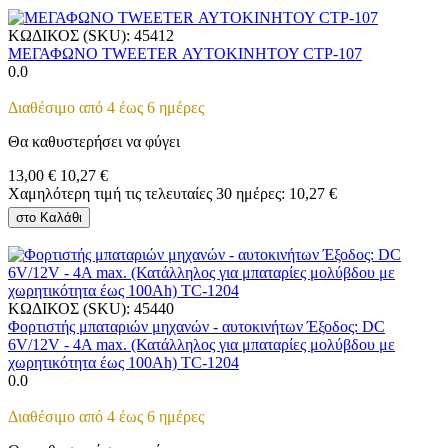
ΚΩΔΙΚΟΣ (SKU):
45412
ΜΕΓΑΦΩΝΟ TWEETER ΑΥΤΟΚΙΝΗΤΟΥ CTP-107
0.0
Διαθέσιμο από 4 έως 6 ημέρες
Θα καθυστερήσει να φύγει
13,00
€
10,27
€
Χαμηλότερη τιμή τις τελευταίες 30 ημέρες:
10,27
€
στο Καλάθι
ΚΩΔΙΚΟΣ (SKU):
45440
Φορτιστής μπαταριών μηχανών - αυτοκινήτων Έξοδος: DC
6V/12V - 4A max. (Κατάλληλος για μπαταρίες μολύβδου με
χωρητικότητα έως 100Ah) TC-1204
0.0
Διαθέσιμο από 4 έως 6 ημέρες