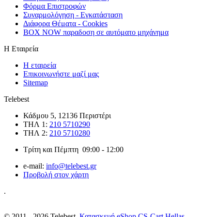
Φόρμα Επιστρoφών
Συναρμολόγηση - Εγκατάσταση
Διάφορα Θέματα - Cookies
BOX NOW παραδοση σε αυτόματο μηχάνημα
Η Εταιρεία
Η εταιρεία
Επικοινωνήστε μαζί μας
Sitemap
Telebest
Κάδμου 5, 12136 Περιστέρι
ΤΗΛ 1:
210 5710290
ΤΗΛ 2:
210 5710280
Τρίτη και Πέμπτη 09:00 - 12:00
e-mail:
info@telebest.gr
Προβολή στον χάρτη
.
© 2011 - 2026 Telebest.
Κατασκευή eShop CS-Cart Hellas