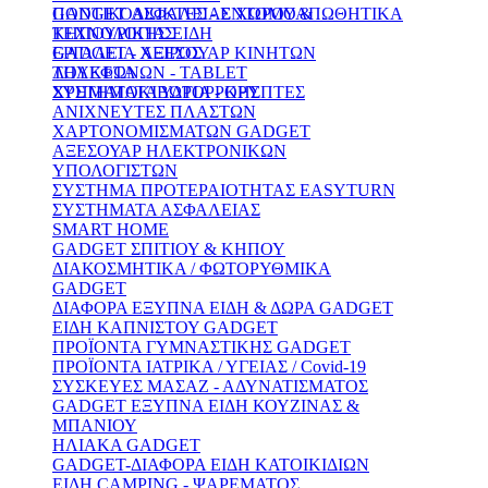
ΠΟΝΤΙΚΟΔΙΩΚΤΕΣ - ΕΝΤΟΜΟΑΠΩΘΗΤΙΚΑ
GADGET ΑΣΦΑΛΕΙΑΣ ΧΩΡΟΥ &
ΚΗΠΟΥΡΙΚΗΣ ΕΙΔΗ
ΤΕΧΝΟΛΟΓΙΑΣ
ΕΡΓΑΛΕΙΑ ΧΕΙΡΟΣ
GADGET - ΑΞΕΣΟΥΑΡ ΚΙΝΗΤΩΝ
ΛΟΥΚΕΤΑ
ΤΗΛΕΦΩΝΩΝ - TABLET
ΣΥΣΤΗΜΑΤΑ ΥΔΡΟΡΡΟΗΣ
ΧΡΗΜΑΤΟΚΙΒΩΤΙΑ - ΚΡΥΠΤΕΣ
ΑΝΙΧΝΕΥΤΕΣ ΠΛΑΣΤΩΝ
ΧΑΡΤΟΝΟΜΙΣΜΑΤΩΝ GADGET
ΑΞΕΣΟΥΑΡ ΗΛΕΚΤΡΟΝΙΚΩΝ
ΥΠΟΛΟΓΙΣΤΩΝ
ΣΥΣΤΗΜΑ ΠΡΟΤΕΡΑΙΟΤΗΤΑΣ EASYTURN
ΣΥΣΤΗΜΑΤΑ ΑΣΦΑΛΕΙΑΣ
SMART HOME
GADGET ΣΠΙΤΙΟΥ & ΚΗΠΟΥ
ΔΙΑΚΟΣΜΗΤΙΚΑ / ΦΩΤΟΡΥΘΜΙΚΑ
GADGET
ΔΙΑΦΟΡΑ ΕΞΥΠΝΑ ΕΙΔΗ & ΔΩΡΑ GADGET
ΕΙΔΗ ΚΑΠΝΙΣΤΟΥ GADGET
ΠΡΟΪΟΝΤΑ ΓΥΜΝΑΣΤΙΚΗΣ GADGET
ΠΡΟΪΟΝΤΑ ΙΑΤΡΙΚΑ / ΥΓΕΙΑΣ / Covid-19
ΣΥΣΚΕΥΕΣ ΜΑΣΑΖ - ΑΔΥΝΑΤΙΣΜΑΤΟΣ
GADGET ΕΞΥΠΝΑ ΕΙΔΗ ΚΟΥΖΙΝΑΣ &
ΜΠΑΝΙΟΥ
ΗΛΙΑΚΑ GADGET
GADGET-ΔΙΑΦΟΡΑ ΕΙΔΗ ΚΑΤΟΙΚΙΔΙΩΝ
ΕΙΔΗ CAMPING - ΨΑΡΕΜΑΤΟΣ