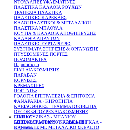
ΝΤΟΥΛΑΠΕΣ ΥΦΑΣΜΑΤΙΝΕΣ
ΠΛΑΣΤΙΚΑ ΚΑΛΑΘΙΑ ΡΟΥΧΩΝ
ΤΡΑΠΕΖΙΑ ΠΛΑΣΤΙΚΑ
ΠΛΑΣΤΙΚΕΣ ΚΑΡΕΚΛΕΣ
ΚΑΔΟΙ ΠΛΑΣΤΙΚΟΙ & ΜΕΤΑΛΛΙΚΟΙ
ΠΛΑΣΤΙΚΑ ΜΠΑΟΥΛΑ
ΚΟΥΤΙΑ & ΚΑΛΑΘΙΑ ΑΠΟΘΗΚΕΥΣΗΣ
ΚΑΛΑΘΙΑ ΑΠΛΥΤΩΝ
ΠΛΑΣΤΙΚΕΣ ΣΥΡΤΑΡΙΕΡΕΣ
ΣΥΣΤΗΜΑΤΑ ΣΤΗΡΙΞΗΣ & ΟΡΓΑΝΩΣΗΣ
ΠΤΥΣΣΟΜΕΝΕΣ ΠΟΡΤΕΣ
ΠΟΔΟΜΑΚΤΡΑ
Περισσότερα
ΕΙΔΗ ΔΙΑΚΟΣΜΗΣΗΣ
ΠΑΡΑΒΑΝ
ΚΟΡΝΙΖΕΣ
ΚΡΕΜΑΣΤΡΕΣ
ΠΟΡΤΑΤΙΦ
ΡΟΛΟΓΙΑ ΕΠΙΤΡΑΠΕΖΙΑ & ΕΠΙΤΟΙΧΙΑ
ΦΑΝΑΡΑΚΙΑ - ΚΗΡΟΠΗΓΙΑ
ΚΛΕΙΔΟΘΗΚΕΣ - ΓΡΑΜΜΑΤΟΚΙΒΩΤΙΑ
DECOR ΦΙΓΟΥΡΕΣ ΔΙΑΚΟΣΜΗΣΗΣ
ΕΙΔΗ ΚΟΥΖΙΝΑΣ - ΜΠΑΝΙΟΥ
ΕΠΙΠΛΑ
ΑΞΕΣΟΥΑΡ ΜΠΑΝΙΟΥ ΚΑΔΟΙ - ΠΙΓΚΑΛ -
ΕΠΙΠΛΑ ΓΡΑΦΕΙΟΥ - ΚΑΡΕΚΛΕΣ
Dispenser
ΚΑΡΕΚΛΕΣ ΜΕ ΜΕΤΑΛΛΙΚΟ ΣΚΕΛΕΤΟ