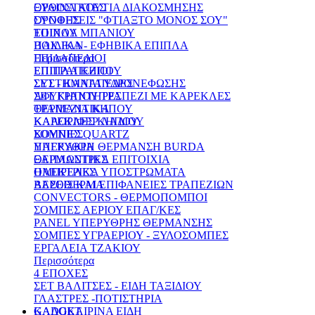
ΞΥΛΙΝΑ ΚΟΥΤΙΑ ΔΙΑΚΟΣΜΗΣΗΣ
ΟΡΘΟΣΤΑΤΕΣ
ΣΥΝΘΕΣΕΙΣ "ΦΤΙΑΞΤΟ ΜΟΝΟΣ ΣΟΥ"
ΟΡΟΦΗΣ
ΕΠΙΠΛΑ ΜΠΑΝΙΟΥ
ΤΟΙΧΟΥ
ΠΑΙΔΙΚΑ - ΕΦΗΒΙΚΑ ΕΠΙΠΛΑ
BOX FAN
Περισσότερα
ΕΠΙΔΑΠΕΔΙΟΙ
ΕΠΙΠΛΑ ΚΗΠΟΥ
ΕΠΙΤΡΑΠΕΖΙΟΙ
ΣΕΤ - ΚΑΝΑΠΕΔΕΣ
ΣΥΣΤΗΜΑΤΑ ΥΔΡΟΝΕΦΩΣΗΣ
ΣΕΤ ΚΗΠΟΥ ΤΡΑΠΕΖΙ ΜΕ ΚΑΡΕΚΛΕΣ
ΑΦΥΓΡΑΝΤΗΡΕΣ
ΤΡΑΠΕΖΙΑ ΚΗΠΟΥ
ΘΕΡΜΑΝΤΙΚΑ
ΚΑΡΕΚΛΕΣ ΚΗΠΟΥ
ΚΑΛΟΡΙΦΕΡ ΛΑΔΙΟΥ
ΚΟΥΝΙΕΣ
ΣΟΜΠΕΣ QUARTZ
ΠΑΓΚΑΚΙΑ
ΥΠΕΡΥΘΡΗ ΘΕΡΜΑΝΣΗ BURDA
ΞΑΠΛΩΣΤΡΕΣ
ΘΕΡΜΑΝΤΙΚΑ ΕΠΙΤΟΙΧΙΑ
ΟΜΠΡΕΛΕΣ
ΗΛΕΚΤΡΙΚΑ ΥΠΟΣΤΡΩΜΑΤΑ
ΒΑΣΕΙΣ ΚΑΙ ΕΠΙΦΑΝΕΙΕΣ ΤΡΑΠΕΖΙΩΝ
ΑΕΡΟΘΕΡΜΑ
CONVECTORS - ΘΕΡΜΟΠΟΜΠΟΙ
ΣΟΜΠΕΣ ΑΕΡΙΟΥ ΕΠΑΓ/ΚΕΣ
PANEL ΥΠΕΡΥΘΡΗΣ ΘΕΡΜΑΝΣΗΣ
ΣΟΜΠΕΣ ΥΓΡΑΕΡΙΟΥ - ΞΥΛΟΣΟΜΠΕΣ
ΕΡΓΑΛΕΙΑ ΤΖΑΚΙΟΥ
Περισσότερα
4 ΕΠΟΧΕΣ
ΣΕΤ ΒΑΛΙΤΣΕΣ - ΕΙΔΗ ΤΑΞΙΔΙΟΥ
ΓΛΑΣΤΡΕΣ -ΠΟΤΙΣΤΗΡΙΑ
ΚΑΛΟΚΑΙΡΙΝΑ ΕΙΔΗ
GADGET