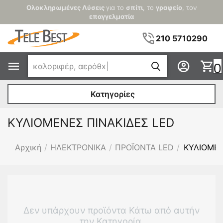
Ολοκληρωμένες Λύσεις
για το
σπίτι
, το
γραφείο
, τον
επαγγελματία
210 5710290
0
Κατηγορίες
ΚΥΛΙΟΜΕΝΕΣ ΠΙΝΑΚΙΔΕΣ LED
Αρχική
/
ΗΛΕΚΤΡΟΝΙΚΑ
/
ΠΡΟΪΟΝΤΑ LED
/
ΚΥΛΙΟΜΕΝ
Δεν υπάρχουν προϊόντα Κάτω από αυτήν
την Κατηγορία.