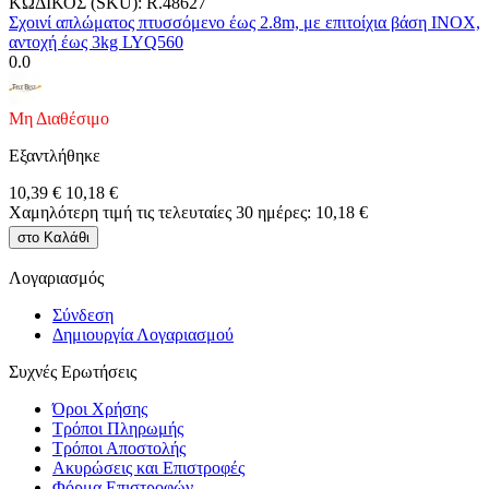
ΚΩΔΙΚΟΣ (SKU):
R.48627
Σχοινί απλώματος πτυσσόμενο έως 2.8m, με επιτοίχια βάση INOX,
αντοχή έως 3kg LYQ560
0.0
Μη Διαθέσιμο
Εξαντλήθηκε
10,39
€
10,18
€
Χαμηλότερη τιμή τις τελευταίες 30 ημέρες:
10,18
€
στο Καλάθι
Λογαριασμός
Σύνδεση
Δημιουργία Λογαριασμού
Συχνές Ερωτήσεις
Όροι Χρήσης
Τρόποι Πληρωμής
Τρόποι Αποστολής
Ακυρώσεις και Επιστροφές
Φόρμα Επιστρoφών