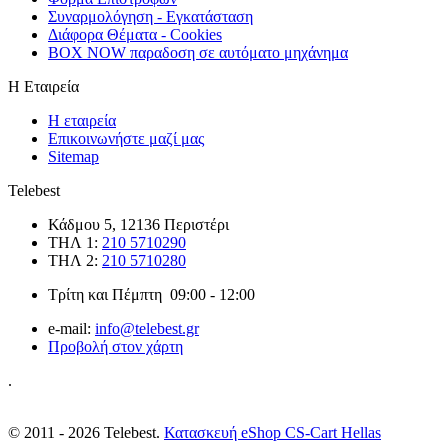
Συναρμολόγηση - Εγκατάσταση
Διάφορα Θέματα - Cookies
BOX NOW παραδοση σε αυτόματο μηχάνημα
Η Εταιρεία
Η εταιρεία
Επικοινωνήστε μαζί μας
Sitemap
Telebest
Κάδμου 5, 12136 Περιστέρι
ΤΗΛ 1:
210 5710290
ΤΗΛ 2:
210 5710280
Τρίτη και Πέμπτη 09:00 - 12:00
e-mail:
info@telebest.gr
Προβολή στον χάρτη
.
© 2011 - 2026 Telebest.
Κατασκευή eShop CS-Cart Hellas