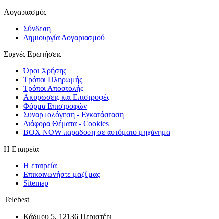
Λογαριασμός
Σύνδεση
Δημιουργία Λογαριασμού
Συχνές Ερωτήσεις
Όροι Χρήσης
Τρόποι Πληρωμής
Τρόποι Αποστολής
Ακυρώσεις και Επιστροφές
Φόρμα Επιστρoφών
Συναρμολόγηση - Εγκατάσταση
Διάφορα Θέματα - Cookies
BOX NOW παραδοση σε αυτόματο μηχάνημα
Η Εταιρεία
Η εταιρεία
Επικοινωνήστε μαζί μας
Sitemap
Telebest
Κάδμου 5, 12136 Περιστέρι