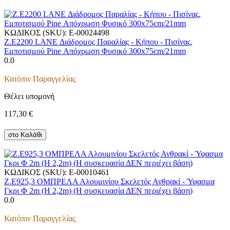
ΚΩΔΙΚΟΣ (SKU):
Ε-00024498
Z.Ε2200 LANE Διάδρομος Παραλίας - Κήπου - Πισίνας,
Εμποτισμού Pine Απόχρωση Φυσικό 300x75cm/21mm
0.0
Κατόπιν Παραγγελίας
Θέλει υπομονή
117,30
€
στο Καλάθι
ΚΩΔΙΚΟΣ (SKU):
Ε-00010461
Z.Ε925,3 ΟΜΠΡΕΛΑ Αλουμινίου Σκελετός Ανθρακί - Ύφασμα
Γκρι Φ 2m (H 2,2m) (Η συσκευασία ΔΕΝ περιέχει βάση)
0.0
Κατόπιν Παραγγελίας