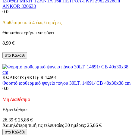
ΙΣΟΘΕΡΜΙΚΗ ΤΣΑΝΤΑ 16lt ΠΕΤΡΟΛ-ΓΚΡΙ 29x22x26cm
ANKOR 820638
0.0
Διαθέσιμο από 4 έως 6 ημέρες
Θα καθυστερήσει να φύγει
8,90
€
στο Καλάθι
ΚΩΔΙΚΟΣ (SKU):
R.14691
Φορητό ισοθερμικό ψυγείο πάγου 30LT. 14691/ CB 40x30x38 cm
0.0
Μη Διαθέσιμο
Εξαντλήθηκε
26,39
€
25,86
€
Χαμηλότερη τιμή τις τελευταίες 30 ημέρες:
25,86
€
στο Καλάθι