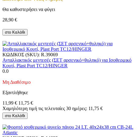
Θα καθυστερήσει να φύγει
28,90
€
στο Καλάθι
ΚΩΔΙΚΟΣ (SKU):
R.39069
Ανταλλακτικός μεντεσές (ΣΕΤ αρσενικό+θυληκό) για Ισοθερμικό
Κουτί, Plast Port TC12/HINGER
0.0
Μη Διαθέσιμο
Εξαντλήθηκε
11,99
€
11,75
€
Χαμηλότερη τιμή τις τελευταίες 30 ημέρες:
11,75
€
στο Καλάθι