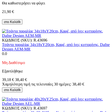
Θα καθυστερήσει να φύγει
21,90
€
στο Καλάθι
ΚΩΔΙΚΟΣ (SKU):
R.43696
Τσάντα παραλίας 34x18xΥ20cm, Καφέ, από ίνες κυτταρίνης, Dafne
Design AEM-MR
0.0
Μη Διαθέσιμο
Εξαντλήθηκε
39,18
€
38,40
€
Χαμηλότερη τιμή τις τελευταίες 30 ημέρες:
38,40
€
στο Καλάθι
ΚΩΔΙΚΟΣ (SKU):
R.43697