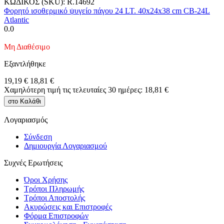
ΚΩΔΙΚΟΣ (SKU):
R.14692
Φορητό ισοθερμικό ψυγείο πάγου 24 LT. 40x24x38 cm CB-24L
Atlantic
0.0
Μη Διαθέσιμο
Εξαντλήθηκε
19,19
€
18,81
€
Χαμηλότερη τιμή τις τελευταίες 30 ημέρες:
18,81
€
στο Καλάθι
Λογαριασμός
Σύνδεση
Δημιουργία Λογαριασμού
Συχνές Ερωτήσεις
Όροι Χρήσης
Τρόποι Πληρωμής
Τρόποι Αποστολής
Ακυρώσεις και Επιστροφές
Φόρμα Επιστρoφών