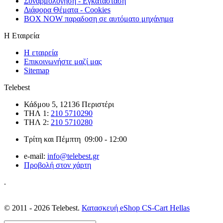
Συναρμολόγηση - Εγκατάσταση
Διάφορα Θέματα - Cookies
BOX NOW παραδοση σε αυτόματο μηχάνημα
Η Εταιρεία
Η εταιρεία
Επικοινωνήστε μαζί μας
Sitemap
Telebest
Κάδμου 5, 12136 Περιστέρι
ΤΗΛ 1:
210 5710290
ΤΗΛ 2:
210 5710280
Τρίτη και Πέμπτη 09:00 - 12:00
e-mail:
info@telebest.gr
Προβολή στον χάρτη
.
© 2011 - 2026 Telebest.
Κατασκευή eShop CS-Cart Hellas