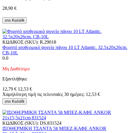
28,90
€
στο Καλάθι
ΚΩΔΙΚΟΣ (SKU):
R.29018
Φορητό ισοθερμικό ψυγείο πάγου 10 LT Atlantic. 32.5x20x26cm.
CB-10L
0.0
Μη Διαθέσιμο
Εξαντλήθηκε
12,79
€
12,53
€
Χαμηλότερη τιμή τις τελευταίες 30 ημέρες:
12,53
€
στο Καλάθι
ΚΩΔΙΚΟΣ (SKU):
DS.831524
ΙΣΟΘΕΡΜΙΚΗ ΤΣΑΝΤΑ 5lt ΜΠΕΖ-ΚΑΦΕ ANKOR